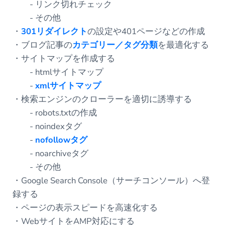
- リンク切れチェック
- その他
・
301リダイレクト
の設定や401ページなどの作成
・ブログ記事の
カテゴリー／タグ分類
を最適化する
・サイトマップを作成する
- htmlサイトマップ
-
xmlサイトマップ
・検索エンジンのクローラーを適切に誘導する
- robots.txtの作成
- noindexタグ
-
nofollowタグ
- noarchiveタグ
- その他
・Google Search Console（サーチコンソール）へ登
録する
・ページの表示スピードを高速化する
・WebサイトをAMP対応にする