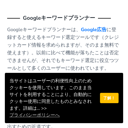
Googleキーワードプランナー
Googleキーワードプランナーは、
Google広告
に登
録すると使えるキーワード選定ツールです（クレジ
ットカード情報を求められますが、そのまま無料で
使えます）。以前に比べて機能が落ちたことは否定
できませんが、それでもキーワード選定に役立つツ
ールとして多くのユーザーに使われています。
キーワードプランナーでは、大雑把ですがターゲッ
当サイトはユーザーの利便性向上のため
クッキーを使用しています。このまま当
トキーワードの月間検索ボリュームや競合性、実際
サイトを利用することにより、自動的に
にGoogleで検索されたその他の関連キーワードを教
了解！
クッキー使用に同意したものとみなされ
えてくれます。これらの情報をもとに、検索ボリュ
ます。詳細は… >>
ームが多く競合性が低いキーワードを見つけてコン
プライバシーポリシーへ
テンツ作成に活かすことが、SEO対策で良い結果を
出すための近道です。