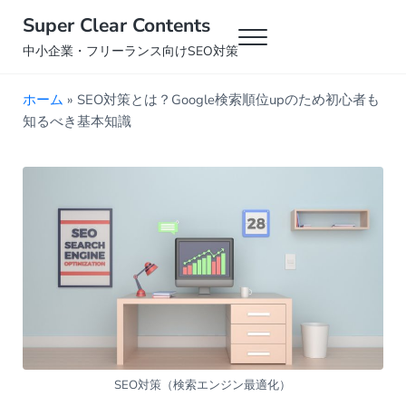
Skip to main content
Skip to header right navigation
Skip to site footer
Super Clear Contents
Menu
中小企業・フリーランス向けSEO対策
ホーム
»
SEO対策とは？Google検索順位upのため初心者も
知るべき基本知識
SEO対策（検索エンジン最適化）