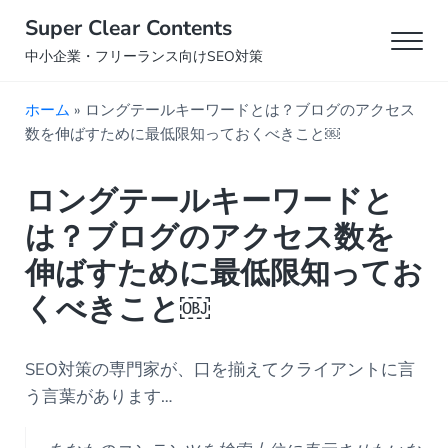
Skip to main content
Skip to header right navigation
Skip to site footer
Super Clear Contents
Men
中小企業・フリーランス向けSEO対策
ホーム
»
ロングテールキーワードとは？ブログのアクセス
数を伸ばすために最低限知っておくべきこと￼
ロングテールキーワードと
は？ブログのアクセス数を
伸ばすために最低限知ってお
くべきこと￼
SEO対策の専門家が、口を揃えてクライアントに言
う言葉があります…