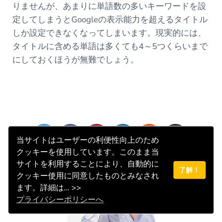
りませんが、あまりに単語数の多いキーワードを設
定してしまうとGoogleの表示能力を超えるタイトル
しか設定できなくなってしまいます。現実的には、
タイトルに含める単語は多くても4～5つくらいまで
にしておくほうが無難でしょう。
S
S
S
S
S
S
当サイトはユーザーの利便性向上のため
h
h
h
h
h
h
クッキーを使用しています。このまま当
a
a
a
a
a
a
サイトを利用することにより、自動的に
r
r
r
r
r
r
了解！
クッキー使用に同意したものとみなされ
e
e
e
e
e
e
ます。詳細は… >>
o
o
o
o
o
v
プライバシーポリシーへ
n
n
n
n
n
i