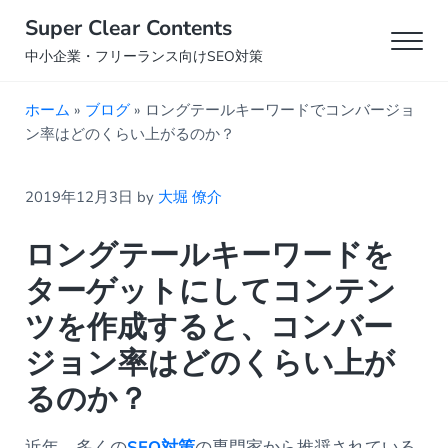
Skip to main content
Skip to header right navigation
Skip to site footer
Super Clear Contents
Men
中小企業・フリーランス向けSEO対策
ホーム
»
ブログ
»
ロングテールキーワードでコンバージョ
ン率はどのくらい上がるのか？
2019年12月3日
by
大堀 僚介
ロングテールキーワードを
ターゲットにしてコンテン
ツを作成すると、コンバー
ジョン率はどのくらい上が
るのか？
近年、多くの
SEO対策
の専門家から推奨されている