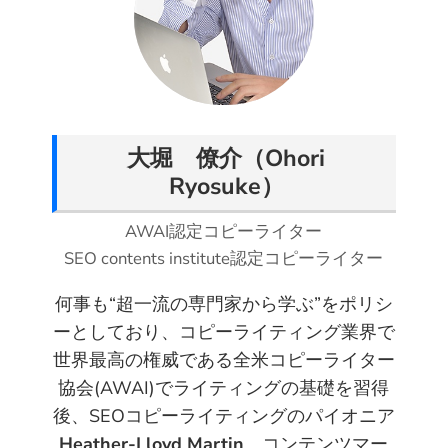
T
F
P
L
R
a
w
a
i
i
e
E
i
c
n
n
d
m
t
e
t
k
d
a
t
b
e
e
i
i
e
o
r
d
t
l
大堀 僚介（Ohori
r
o
e
I
Ryosuke）
k
s
n
t
AWAI認定コピーライター
SEO contents institute認定コピーライター
何事も“超一流の専門家から学ぶ”をポリシ
ーとしており、コピーライティング業界で
世界最高の権威である全米コピーライター
協会(AWAI)でライティングの基礎を習得
後、SEOコピーライティングのパイオニア
Heather-Lloyd Martin
、コンテンツマー