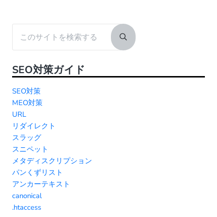
Sidebar
このサイトを検索する
Submit search
SEO対策ガイド
SEO対策
MEO対策
URL
リダイレクト
スラッグ
スニペット
メタディスクリプション
パンくずリスト
アンカーテキスト
canonical
.htaccess