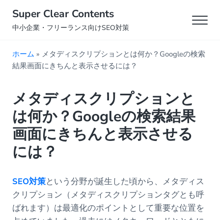
Skip to main content
Skip to header right navigation
Skip to site footer
Super Clear Contents
Men
中小企業・フリーランス向けSEO対策
ホーム
»
メタディスクリプションとは何か？Googleの検索
結果画面にきちんと表示させるには？
メタディスクリプションと
は何か？Googleの検索結果
画面にきちんと表示させる
には？
SEO
対策
という分野が誕生した頃から、メタディス
クリプション（メタディスクリプションタグとも呼
ばれます）は最適化のポイントとして重要な位置を