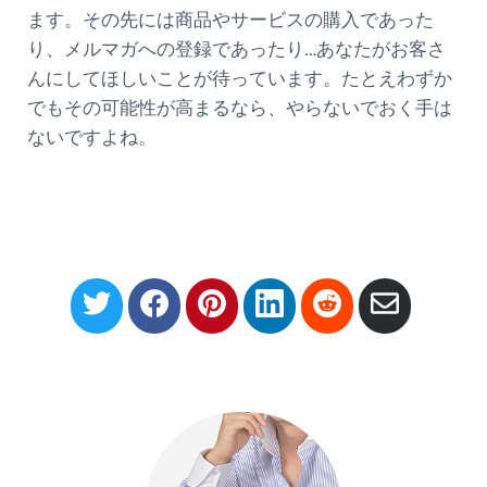
ます。その先には商品やサービスの購入であった
り、メルマガへの登録であったり…あなたがお客さ
んにしてほしいことが待っています。たとえわずか
でもその可能性が高まるなら、やらないでおく手は
ないですよね。
S
S
S
S
S
S
h
h
h
h
h
h
a
a
a
a
a
a
r
r
r
r
r
r
e
e
e
e
e
e
o
o
o
o
o
v
n
n
n
n
n
i