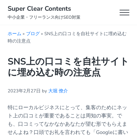
Skip to main content
Skip to header right navigation
Skip to site footer
Super Clear Contents
Men
中小企業・フリーランス向けSEO対策
ホーム
»
ブログ
»
SNS上の口コミを自社サイトに埋め込む
時の注意点
SNS上の口コミを自社サイト
に埋め込む時の注意点
2023年2月27日
by
大堀 僚介
特にローカルビジネスにとって、集客のためにネッ
ト上の口コミが重要であることは周知の事実。で
も、口コミってなかなかあなたが望む形でもらえま
せんよね？口頭でお礼を言われても「Googleに書い