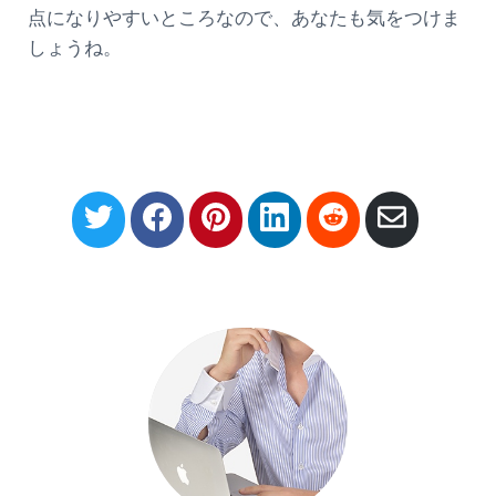
点になりやすいところなので、あなたも気をつけま
しょうね。
S
S
S
S
S
S
h
h
h
h
h
h
a
a
a
a
a
a
r
r
r
r
r
r
e
e
e
e
e
e
o
o
o
o
o
v
n
n
n
n
n
i
T
F
P
L
R
a
w
a
i
i
e
E
i
c
n
n
d
m