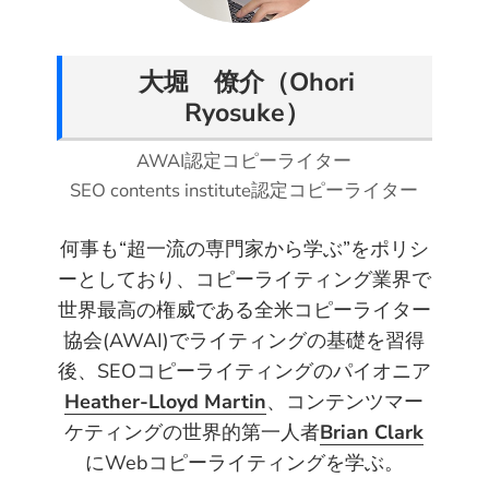
t
e
t
k
d
a
t
b
e
e
i
i
e
o
r
d
t
l
大堀 僚介（Ohori
r
o
e
I
Ryosuke）
k
s
n
t
AWAI認定コピーライター
SEO contents institute認定コピーライター
何事も“超一流の専門家から学ぶ”をポリシ
ーとしており、コピーライティング業界で
世界最高の権威である全米コピーライター
協会(AWAI)でライティングの基礎を習得
後、SEOコピーライティングのパイオニア
Heather-Lloyd Martin
、コンテンツマー
ケティングの世界的第一人者
Brian Clark
にWebコピーライティングを学ぶ。