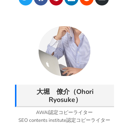
h
h
h
h
h
h
a
a
a
a
a
a
r
r
r
r
r
r
e
e
e
e
e
e
o
o
o
o
o
v
n
n
n
n
n
i
T
F
P
L
R
a
w
a
i
i
e
E
i
c
n
n
d
m
t
e
t
k
d
a
t
b
e
e
i
i
e
o
r
d
t
l
大堀 僚介（Ohori
r
o
e
I
Ryosuke）
k
s
n
t
AWAI認定コピーライター
SEO contents institute認定コピーライター