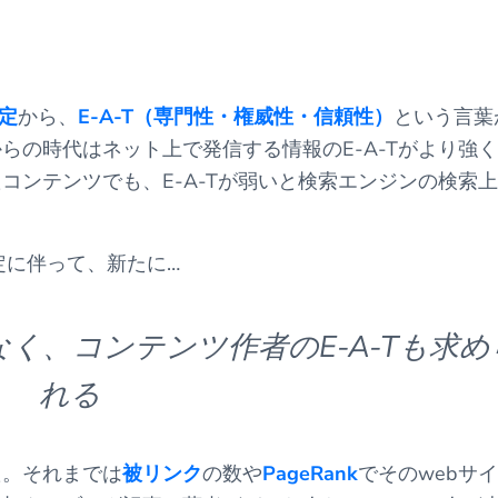
改定
から、
E-A-T（専門性・権威性・信頼性）
という言葉
らの時代はネット上で発信する情報のE-A-Tがより強
コンテンツでも、E-A-Tが弱いと検索エンジンの検索
改定に伴って、新たに…
でなく、コンテンツ作者のE-A-Tも求め
れる
た。それまでは
被リンク
の数や
PageRank
でそのwebサ