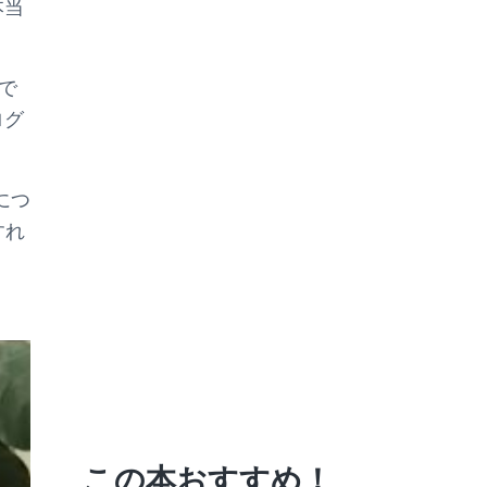
本当
で
ログ
問につ
すれ
この本おすすめ！