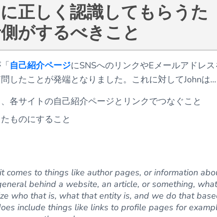
gleに正しく認識してもらうた
者側がするべきこと
が「
自己紹介ページ
にSNSへのリンクやEメールアドレス
問したことが発端となりました。これに対してJohnは…
り、各サイトの自己紹介ページとリンクでつなぐこと
したものにすること
it comes to things like author pages, or information abo
 general behind a website, an article, or something, wha
ze who that is, what that entity is, and we do that bas
oes include things like links to profile pages for examp