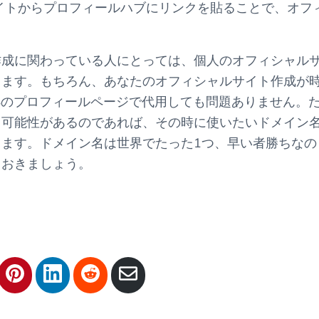
各サイトからプロフィールハブにリンクを貼ることで、オフ
作成に関わっている人にとっては、個人のオフィシャル
きます。もちろん、あなたのオフィシャルサイト作成が
NSのプロフィールページで代用しても問題ありません。
る可能性があるのであれば、その時に使いたいドメイン
ます。ドメイン名は世界でたった1つ、早い者勝ちなの
ておきましょう。
S
S
S
S
h
h
h
h
a
a
a
a