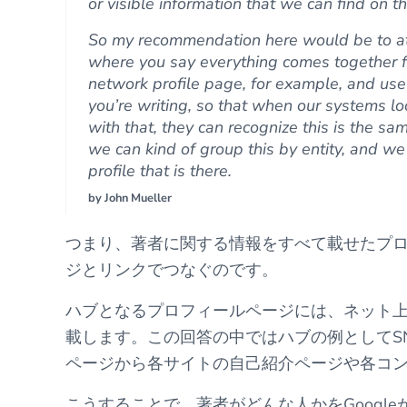
or visible information that we can find on 
So my recommendation here would be to at le
where you say everything comes together fo
network profile page, for example, and use
you’re writing, so that when our systems lo
with that, they can recognize this is the 
we can kind of group this by entity, and 
profile that is there.
by John Mueller
つまり、著者に関する情報をすべて載せたプロ
ジとリンクでつなぐのです。
ハブとなるプロフィールページには、ネット
載します。この回答の中ではハブの例としてS
ページから各サイトの自己紹介ページや各コ
こうすることで、著者がどんな人かをGoogle