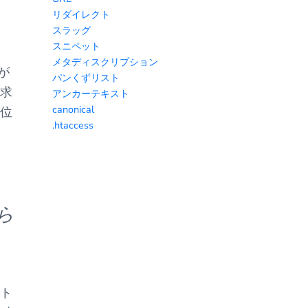
リダイレクト
スラッグ
スニペット
メタディスクリプション
が
パンくずリスト
く求
アンカーテキスト
canonical
上位
.htaccess
ら
イト