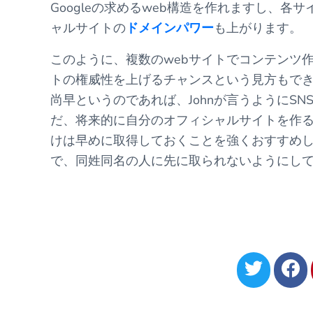
Googleの求めるweb構造を作れますし、
ャルサイトの
ドメインパワー
も上がります。
このように、複数のwebサイトでコンテンツ
トの権威性を上げるチャンスという見方もで
尚早というのであれば、Johnが言うようにS
だ、将来的に自分のオフィシャルサイトを作
けは早めに取得しておくことを強くおすすめし
で、同姓同名の人に先に取られないようにし
S
S
h
h
a
a