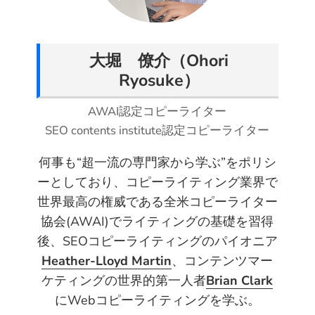
t
e
t
k
d
a
t
b
e
e
i
i
e
o
r
d
t
l
大堀 僚介（Ohori
r
o
e
I
Ryosuke）
k
s
n
t
AWAI認定コピーライター
SEO contents institute認定コピーライター
何事も“超一流の専門家から学ぶ”をポリシ
ーとしており、コピーライティング業界で
世界最高の権威である全米コピーライター
協会(AWAI)でライティングの基礎を習得
後、SEOコピーライティングのパイオニア
Heather-Lloyd Martin
、コンテンツマー
ケティングの世界的第一人者
Brian Clark
にWebコピーライティングを学ぶ。