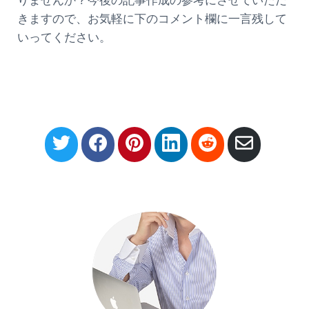
りませんか？今後の記事作成の参考にさせていただ
きますので、お気軽に下のコメント欄に一言残して
いってください。
S
S
S
S
S
S
h
h
h
h
h
h
a
a
a
a
a
a
r
r
r
r
r
r
e
e
e
e
e
e
o
o
o
o
o
v
n
n
n
n
n
i
T
F
P
L
R
a
w
a
i
i
e
E
i
c
n
n
d
m