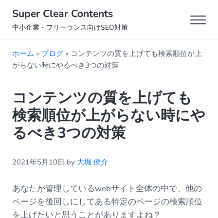
Skip to main content
Skip to header right navigation
Skip to site footer
Super Clear Contents
Men
中小企業・フリーランス向けSEO対策
ホーム
»
ブログ
»
コンテンツの質を上げても検索順位が上
がらない時にやるべき3つの対策
コンテンツの質を上げても
検索順位が上がらない時にや
るべき3つの対策
2021年5月10日
by
大堀 僚介
あなたが管理しているwebサイト全体の中で、他の
ページを後回しにしてある特定のページの検索順位
を上げたいと思うことがありますよね？