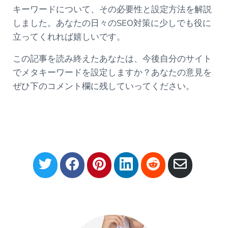
キーワードについて、その必要性と設定方法を解説
しました。あなたの日々のSEO対策に少しでも役に
立ってくれれば嬉しいです。
この記事を読み終えたあなたは、今後自分のサイト
でメタキーワードを設定しますか？あなたの意見を
ぜひ下のコメント欄に残していってください。
S
S
S
S
S
S
h
h
h
h
h
h
a
a
a
a
a
a
r
r
r
r
r
r
e
e
e
e
e
e