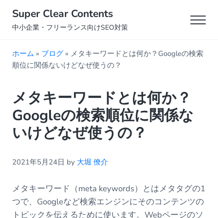
Skip to main content
Skip to header right navigation
Skip to site footer
Super Clear Contents
Men
中小企業・フリーランス向けSEO対策
ホーム
»
ブログ
»
メタキーワードとは何か？Googleの検索
順位に関係ないけどなぜ使うの？
メタキーワードとは何か？
Googleの検索順位に関係な
いけどなぜ使うの？
2021年5月24日
by
大堀 僚介
メタキーワード（meta keywords）とはメタタグの1
つで、Googleなど検索エンジンにそのコンテンツの
トピックを伝えるために使います。Webページのソ