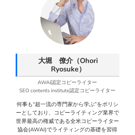
o
o
o
o
o
v
n
n
n
n
n
i
T
F
P
L
R
a
w
a
i
i
e
E
i
c
n
n
d
m
t
e
t
k
d
a
t
b
e
e
i
i
e
o
r
d
t
l
大堀 僚介（Ohori
r
o
e
I
Ryosuke）
k
s
n
t
AWAI認定コピーライター
SEO contents institute認定コピーライター
何事も“超一流の専門家から学ぶ”をポリシ
ーとしており、コピーライティング業界で
世界最高の権威である全米コピーライター
協会(AWAI)でライティングの基礎を習得