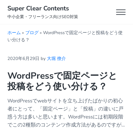
Skip to main content
Skip to header right navigation
Skip to site footer
Super Clear Contents
Men
中小企業・フリーランス向けSEO対策
ホーム
»
ブログ
»
WordPressで固定ページと投稿をどう使
い分ける？
2020年6月29日
by
大堀 僚介
WordPressで固定ページと
投稿をどう使い分ける？
WordPressでwebサイトを立ち上げたばかりの初心
者にとって、「固定ページ」と「投稿」の違いに戸
惑う方は多いと思います。WordPressには初期段階
でこの2種類のコンテンツ作成方法があるのですが…