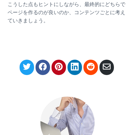
こうした点もヒントにしながら、最終的にどちらで
ページを作るのが良いのか、コンテンツごとに考え
ていきましょう。
S
S
S
S
S
S
h
h
h
h
h
h
a
a
a
a
a
a
r
r
r
r
r
r
e
e
e
e
e
e
o
o
o
o
o
v
n
n
n
n
n
i
T
F
P
L
R
a
w
a
i
i
e
E