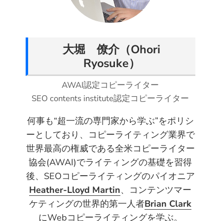
i
c
n
n
d
m
t
e
t
k
d
a
t
b
e
e
i
i
e
o
r
d
t
l
大堀 僚介（Ohori
r
o
e
I
Ryosuke）
k
s
n
t
AWAI認定コピーライター
SEO contents institute認定コピーライター
何事も“超一流の専門家から学ぶ”をポリシ
ーとしており、コピーライティング業界で
世界最高の権威である全米コピーライター
協会(AWAI)でライティングの基礎を習得
後、SEOコピーライティングのパイオニア
Heather-Lloyd Martin
、コンテンツマー
ケティングの世界的第一人者
Brian Clark
にWebコピーライティングを学ぶ。