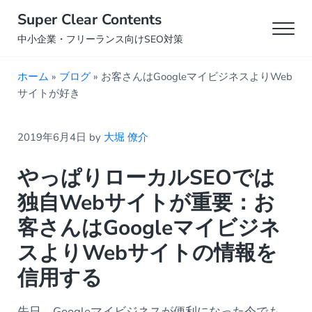
Skip to main content
Skip to header right navigation
Skip to site footer
Super Clear Contents
Men
中小企業・フリーランス向けSEO対策
ホーム
»
ブログ
»
お客さんはGoogleマイビジネスよりWeb
サイトが好き
2019年6月4日
by
大堀 僚介
やっぱりローカルSEOでは
独自Webサイトが重要：お
客さんはGoogleマイビジネ
スよりWebサイトの情報を
信用する
先日、Googleマイビジネスが便利になった今でも、