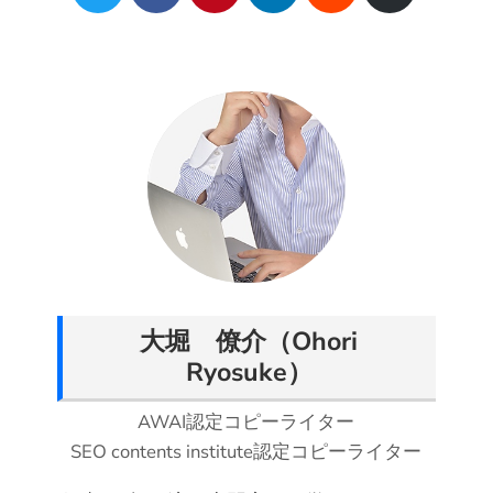
h
h
h
h
h
h
a
a
a
a
a
a
r
r
r
r
r
r
e
e
e
e
e
e
o
o
o
o
o
v
n
n
n
n
n
i
T
F
P
L
R
a
w
a
i
i
e
E
i
c
n
n
d
m
t
e
t
k
d
a
t
b
e
e
i
i
e
o
r
d
t
l
大堀 僚介（Ohori
r
o
e
I
Ryosuke）
k
s
n
t
AWAI認定コピーライター
SEO contents institute認定コピーライター