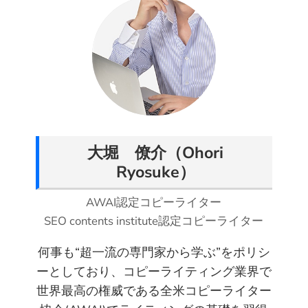
o
o
o
o
o
v
n
n
n
n
n
i
T
F
P
L
R
a
w
a
i
i
e
E
i
c
n
n
d
m
t
e
t
k
d
a
t
b
e
e
i
i
e
o
r
d
t
l
大堀 僚介（Ohori
r
o
e
I
Ryosuke）
k
s
n
t
AWAI認定コピーライター
SEO contents institute認定コピーライター
何事も“超一流の専門家から学ぶ”をポリシ
ーとしており、コピーライティング業界で
世界最高の権威である全米コピーライター