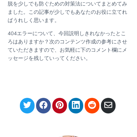
脱を少しでも防ぐための対策法についてまとめてみ
ました。この記事が少しでもあなたのお役に立てれ
ばうれしく思います。
404エラーについて、今回説明しきれなかったとこ
ろはありますか？次のコンテンツ作成の参考にさせ
ていただきますので、お気軽に下のコメント欄にメ
ッセージを残していってください。
S
S
S
S
S
S
h
h
h
h
h
h
a
a
a
a
a
a
r
r
r
r
r
r
e
e
e
e
e
e