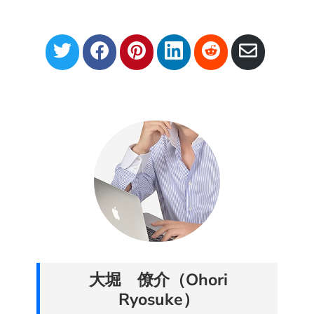
S
S
S
S
S
S
h
h
h
h
h
h
a
a
a
a
a
a
r
r
r
r
r
r
e
e
e
e
e
e
o
o
o
o
o
v
n
n
n
n
n
i
T
F
P
L
R
a
w
a
i
i
e
E
i
c
n
n
d
m
t
e
t
k
d
a
t
b
e
e
i
i
e
o
r
d
t
l
大堀 僚介（Ohori
r
o
e
I
Ryosuke）
k
s
n