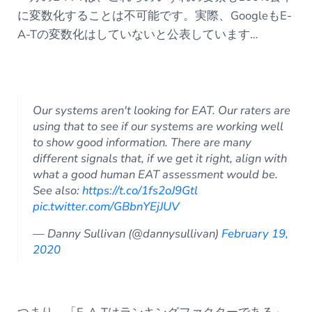
に変数化することは不可能です。実際、GoogleもE-
A-Tの変数化はしていないと公表しています…
Our systems aren't looking for EAT. Our raters are
using that to see if our systems are working well
to show good information. There are many
different signals that, if we get it right, align with
what a good human EAT assessment would be.
See also:
https://t.co/1fs2oJ9Gtl
pic.twitter.com/GBbnYEjJUV
— Danny Sullivan (@dannysullivan)
February 19,
2020