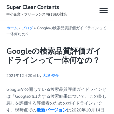
Skip to main content
Skip to header right navigation
Skip to site footer
Super Clear Contents
Men
中小企業・フリーランス向けSEO対策
ホーム
»
ブログ
»
Googleの検索品質評価ガイドラインって
一体何なの？
Googleの検索品質評価ガイ
ドラインって一体何なの？
2021年12月20日
by
大堀 僚介
Googleが公開している検索品質評価ガイドラインと
は「Googleの出力する検索結果について、この良し
悪しを評価する評価者のためのガイドライン」で
す。現時点での
最新バージョン
は2020年10月14日