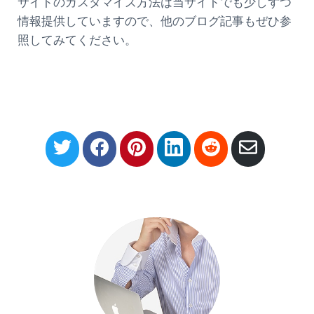
サイトのカスタマイズ方法は当サイトでも少しずつ
情報提供していますので、他のブログ記事もぜひ参
照してみてください。
S
S
S
S
S
S
h
h
h
h
h
h
a
a
a
a
a
a
r
r
r
r
r
r
e
e
e
e
e
e
o
o
o
o
o
v
n
n
n
n
n
i
T
F
P
L
R
a
w
a
i
i
e
E
i
c
n
n
d
m