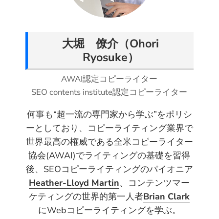
t
e
t
k
d
a
t
b
e
e
i
i
e
o
r
d
t
l
大堀 僚介（Ohori
r
o
e
I
Ryosuke）
k
s
n
t
AWAI認定コピーライター
SEO contents institute認定コピーライター
何事も“超一流の専門家から学ぶ”をポリシ
ーとしており、コピーライティング業界で
世界最高の権威である全米コピーライター
協会(AWAI)でライティングの基礎を習得
後、SEOコピーライティングのパイオニア
Heather-Lloyd Martin
、コンテンツマー
ケティングの世界的第一人者
Brian Clark
にWebコピーライティングを学ぶ。