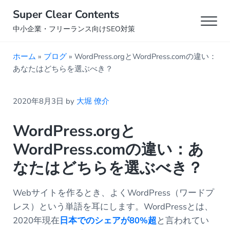
Skip to main content
Skip to header right navigation
Skip to site footer
Super Clear Contents
Men
中小企業・フリーランス向けSEO対策
ホーム
»
ブログ
»
WordPress.orgとWordPress.comの違い：
あなたはどちらを選ぶべき？
2020年8月3日
by
大堀 僚介
WordPress.orgと
WordPress.comの違い：あ
なたはどちらを選ぶべき？
Webサイトを作るとき、よくWordPress（ワードプ
レス）という単語を耳にします。WordPressとは、
2020年現在
日本でのシェアが80%超
と言われてい