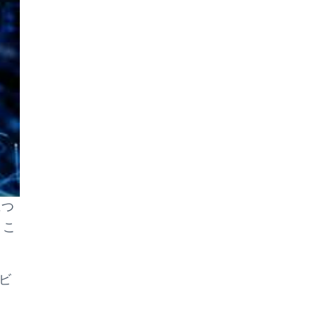
につ
、こ
ビ