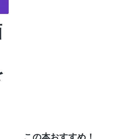
画
を
この本おすすめ！