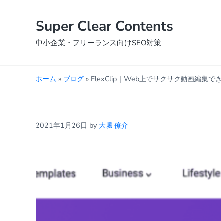
Skip to main content
Skip to header right navigation
Skip to site footer
Super Clear Contents
中小企業・フリーランス向けSEO対策
ホーム
»
ブログ
»
FlexClip｜Web上でサクサク動画編集
2021年1月26日
by
大堀 僚介