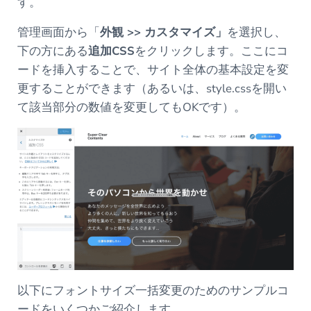
す。
管理画面から「
外観
>>
カスタマイズ」
を選択し、
下の方にある
追加
CSS
をクリックします。ここにコ
ードを挿入することで、サイト全体の基本設定を変
更することができます（あるいは、style.cssを開い
て該当部分の数値を変更してもOKです）。
以下にフォントサイズ一括変更のためのサンプルコ
ードをいくつかご紹介します。