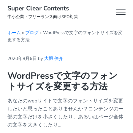
Skip to main content
Skip to header right navigation
Skip to site footer
Super Clear Contents
Men
中小企業・フリーランス向けSEO対策
ホーム
»
ブログ
»
WordPressで文字のフォントサイズを変
更する方法
2020年8月6日
by
大堀 僚介
WordPressで文字のフォン
トサイズを変更する方法
あなたのwebサイトで文字のフォントサイズを変更
したいと思ったことありませんか？コンテンツの一
部の文字だけを小さくしたり、あるいはページ全体
の文字を大きくしたり…