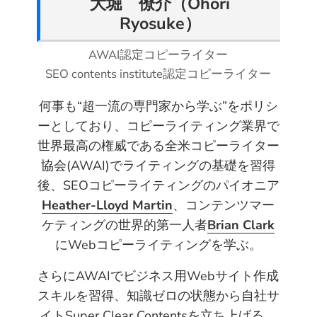
大堀 僚介（Ohori
r
o
e
I
Ryosuke）
k
s
n
t
AWAI認定コピーライター
SEO contents institute認定コピーライター
何事も“超一流の専門家から学ぶ”をポリシ
ーとしており、コピーライティング業界で
世界最高の権威である全米コピーライター
協会(AWAI)でライティングの基礎を習得
後、SEOコピーライティングのパイオニア
Heather-Lloyd Martin
、コンテンツマー
ケティングの世界的第一人者
Brian Clark
にWebコピーライティングを学ぶ。
さらにAWAIでビジネス用Webサイト作成
スキルを習得、知識ゼロの状態から自社サ
イトSuper Clear Contentsを立ち上げる。