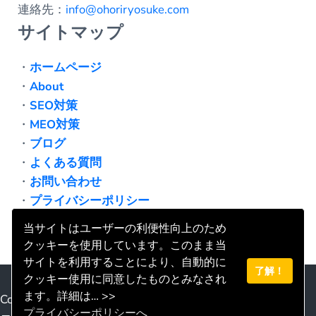
連絡先：
info@ohoriryosuke.com
サイトマップ
・
ホームページ
・
About
・
SEO対策
・
MEO対策
・
ブログ
・
よくある質問
・
お問い合わせ
・
プライバシーポリシー
当サイトはユーザーの利便性向上のため
クッキーを使用しています。このまま当
サイトを利用することにより、自動的に
了解！
Facebook
LinkedIn
クッキー使用に同意したものとみなされ
ます。詳細は… >>
Copyright © 2026 · Super Clear Contentsは登録商標です。
プライバシーポリシーへ